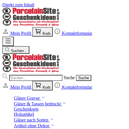
Direkt zum Inhalt
Mein Profil
Kontaktformular
Korb
Suchen...
Suche
Suche
Mein Profil
Kontaktformular
Korb
Gläser Gravur
Gläser & Tassen bedruckt
Geschenksets
Holzartikel
Gläser nach Sorten
Artikel ohne Dekor