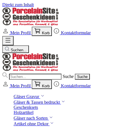
Direkt zum Inhalt
Mein Profil
Kontaktformular
Korb
Suchen...
Suche
Suche
Mein Profil
Kontaktformular
Korb
Gläser Gravur
Gläser & Tassen bedruckt
Geschenksets
Holzartikel
Gläser nach Sorten
Artikel ohne Dekor