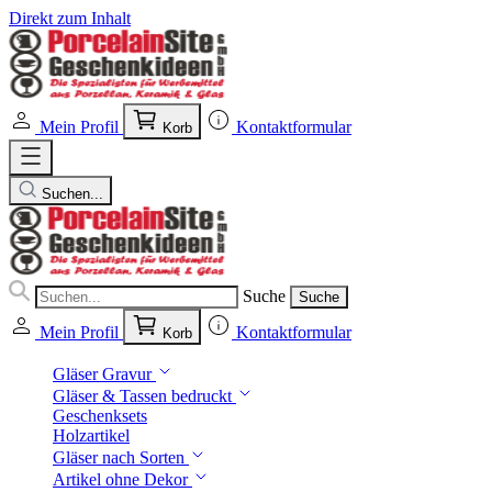
Direkt zum Inhalt
Mein Profil
Kontaktformular
Korb
Suchen...
Suche
Suche
Mein Profil
Kontaktformular
Korb
Gläser Gravur
Gläser & Tassen bedruckt
Geschenksets
Holzartikel
Gläser nach Sorten
Artikel ohne Dekor