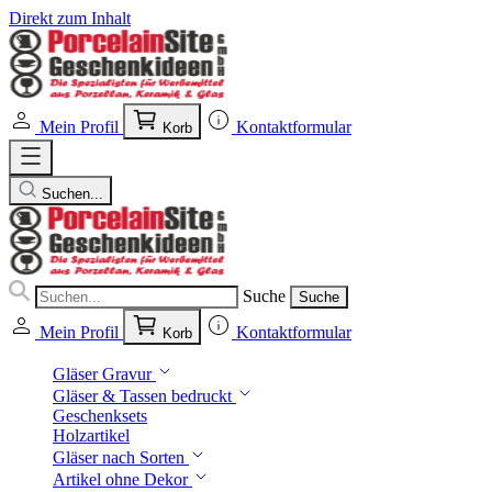
Direkt zum Inhalt
Mein Profil
Kontaktformular
Korb
Suchen...
Suche
Suche
Mein Profil
Kontaktformular
Korb
Gläser Gravur
Gläser & Tassen bedruckt
Geschenksets
Holzartikel
Gläser nach Sorten
Artikel ohne Dekor