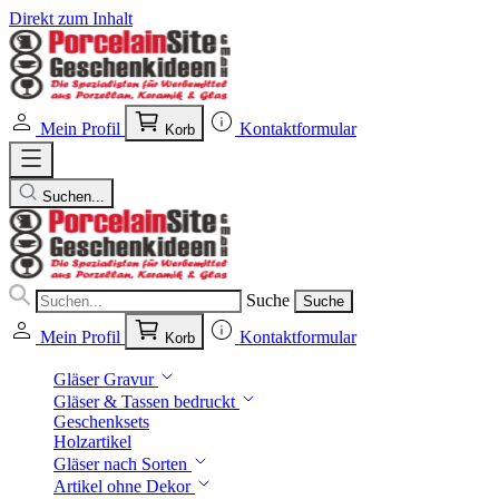
Direkt zum Inhalt
Mein Profil
Kontaktformular
Korb
Suchen...
Suche
Suche
Mein Profil
Kontaktformular
Korb
Gläser Gravur
Gläser & Tassen bedruckt
Geschenksets
Holzartikel
Gläser nach Sorten
Artikel ohne Dekor