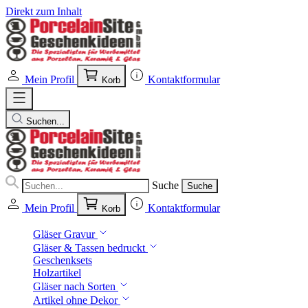
Direkt zum Inhalt
Mein Profil
Kontaktformular
Korb
Suchen...
Suche
Suche
Mein Profil
Kontaktformular
Korb
Gläser Gravur
Gläser & Tassen bedruckt
Geschenksets
Holzartikel
Gläser nach Sorten
Artikel ohne Dekor