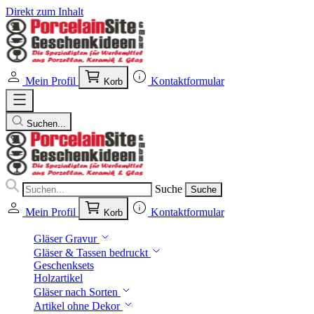
Direkt zum Inhalt
Mein Profil
Kontaktformular
Korb
Suchen...
Suche
Suche
Mein Profil
Kontaktformular
Korb
Gläser Gravur
Gläser & Tassen bedruckt
Geschenksets
Holzartikel
Gläser nach Sorten
Artikel ohne Dekor