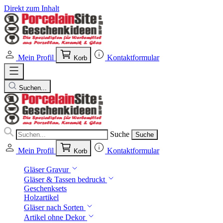
Direkt zum Inhalt
Mein Profil
Kontaktformular
Korb
Suchen...
Suche
Suche
Mein Profil
Kontaktformular
Korb
Gläser Gravur
Gläser & Tassen bedruckt
Geschenksets
Holzartikel
Gläser nach Sorten
Artikel ohne Dekor