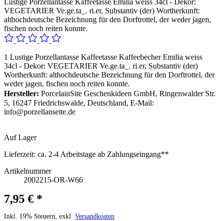
Lustige Porzellantasse Kaffeetasse Emilia weiss 34cl - Dekor:
VEGETARIER Ve.ge.ta_. ri.er, Substantiv (der) Wortherkunft:
althochdeutsche Bezeichnung für den Dorftrottel, der weder jagen,
fischen noch reiten konnte.
1 Lustige Porzellantasse Kaffeetasse Kaffeebecher Emilia weiss
34cl - Dekor: VEGETARIER Ve.ge.ta_. ri.er, Substantiv (der)
Wortherkunft: althochdeutsche Bezeichnung für den Dorftrottel, der
weder jagen, fischen noch reiten konnte.
Hersteller:
PorcelainSite Geschenkideen GmbH, Ringenwalder Str.
5, 16247 Friedrichswalde, Deutschland, E-Mail:
info@porzellanseite.de
Auf Lager
Lieferzeit:
ca. 2-4 Arbeitstage ab Zahlungseingang**
Artikelnummer
2002215-OR-W66
7,95 € *
Inkl. 19% Steuern, exkl.
Versandkosten