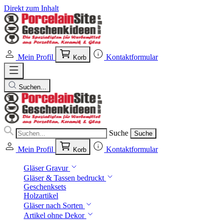
Direkt zum Inhalt
Mein Profil
Kontaktformular
Korb
Suchen...
Suche
Suche
Mein Profil
Kontaktformular
Korb
Gläser Gravur
Gläser & Tassen bedruckt
Geschenksets
Holzartikel
Gläser nach Sorten
Artikel ohne Dekor