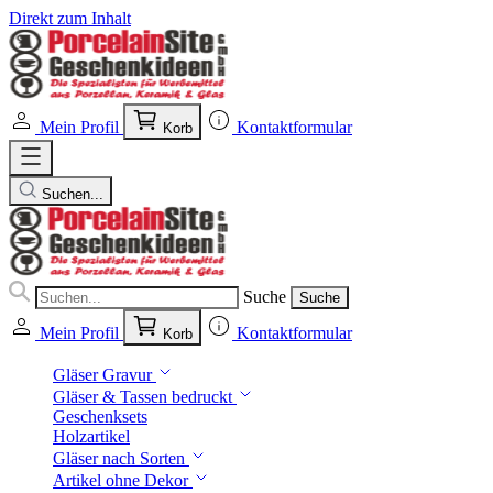
Direkt zum Inhalt
Mein Profil
Kontaktformular
Korb
Suchen...
Suche
Suche
Mein Profil
Kontaktformular
Korb
Gläser Gravur
Gläser & Tassen bedruckt
Geschenksets
Holzartikel
Gläser nach Sorten
Artikel ohne Dekor