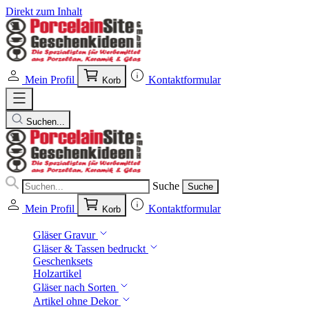
Direkt zum Inhalt
Mein Profil
Kontaktformular
Korb
Suchen...
Suche
Suche
Mein Profil
Kontaktformular
Korb
Gläser Gravur
Gläser & Tassen bedruckt
Geschenksets
Holzartikel
Gläser nach Sorten
Artikel ohne Dekor