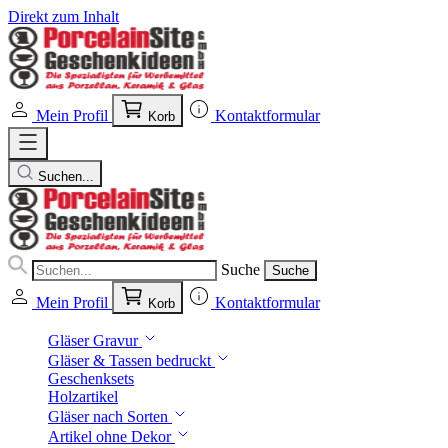
Direkt zum Inhalt
Mein Profil
Kontaktformular
Korb
Suchen...
Suche
Suche
Mein Profil
Kontaktformular
Korb
Gläser Gravur
Gläser & Tassen bedruckt
Geschenksets
Holzartikel
Gläser nach Sorten
Artikel ohne Dekor