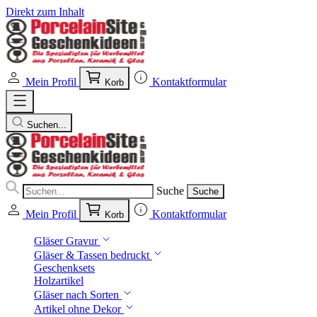
Direkt zum Inhalt
Mein Profil
Kontaktformular
Korb
Suchen...
Suche
Suche
Mein Profil
Kontaktformular
Korb
Gläser Gravur
Gläser & Tassen bedruckt
Geschenksets
Holzartikel
Gläser nach Sorten
Artikel ohne Dekor