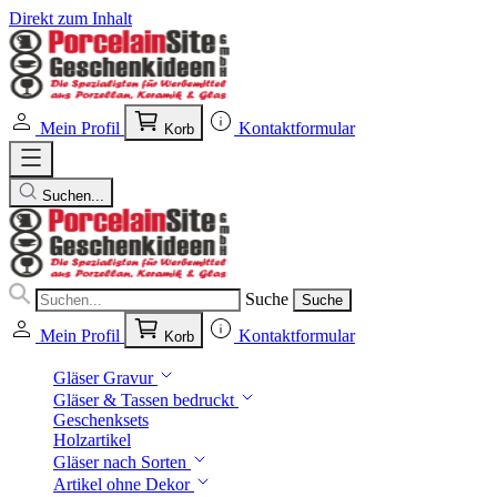
Direkt zum Inhalt
Mein Profil
Kontaktformular
Korb
Suchen...
Suche
Suche
Mein Profil
Kontaktformular
Korb
Gläser Gravur
Gläser & Tassen bedruckt
Geschenksets
Holzartikel
Gläser nach Sorten
Artikel ohne Dekor