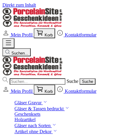
Direkt zum Inhalt
Mein Profil
Kontaktformular
Korb
Suchen...
Suche
Suche
Mein Profil
Kontaktformular
Korb
Gläser Gravur
Gläser & Tassen bedruckt
Geschenksets
Holzartikel
Gläser nach Sorten
Artikel ohne Dekor