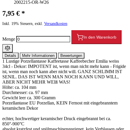
2002215-OR-W26
7,95 € *
Inkl. 19% Steuern, exkl.
Versandkosten
In den Warenkorb
Menge
Details
Mehr Informationen
Bewertungen
1 Lustige Porzellantasse Kaffeetasse Kaffeebecher Emilia weiss
34cl - Dekor: IMPOTENT ist, wenn man nicht mehr kann - Frigide
ist, wenn man noch kann aber nicht will. GANZ SCHLIMM IST
SENIL. DAS IST WENN MAN NOCH KANN UND WILL,
ABER NICHT MEHR WEIß WAS!
Höhe: ca. 104 mm
Durchmesser: ca. 97 mm
Gewicht leer ca. 300 Gramm
Porzellantasse EU Porzellan, KEIN Fernost mit eingebranntem
keramischen Dekor
echter, hochwertiger keramischer Druck eingebrannt bei ca.
850°-900°C
absolut kratzfest und spülmaschinengeeignet, kein Verblassen oder