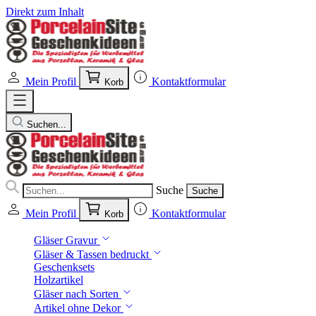
Direkt zum Inhalt
Mein Profil
Kontaktformular
Korb
Suchen...
Suche
Suche
Mein Profil
Kontaktformular
Korb
Gläser Gravur
Gläser & Tassen bedruckt
Geschenksets
Holzartikel
Gläser nach Sorten
Artikel ohne Dekor