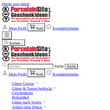
Direkt zum Inhalt
Mein Profil
Kontaktformular
Korb
Suchen...
Suche
Suche
Mein Profil
Kontaktformular
Korb
Gläser Gravur
Gläser & Tassen bedruckt
Geschenksets
Holzartikel
Gläser nach Sorten
Artikel ohne Dekor