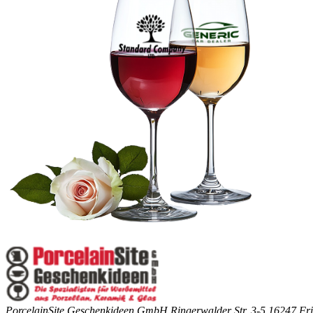
PorcelainSite Geschenkideen GmbH
Ringerwalder Str. 3-5
16247 Fri