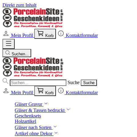
Direkt zum Inhalt
Mein Profil
Kontaktformular
Korb
Suchen...
Suche
Suche
Mein Profil
Kontaktformular
Korb
Gläser Gravur
Gläser & Tassen bedruckt
Geschenksets
Holzartikel
Gläser nach Sorten
Artikel ohne Dekor