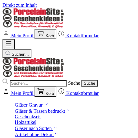
Direkt zum Inhalt
Mein Profil
Kontaktformular
Korb
Suchen...
Suche
Suche
Mein Profil
Kontaktformular
Korb
Gläser Gravur
Gläser & Tassen bedruckt
Geschenksets
Holzartikel
Gläser nach Sorten
Artikel ohne Dekor