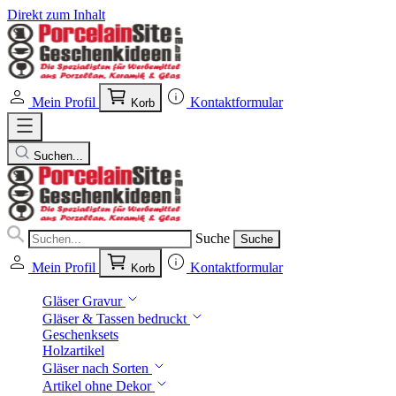
Direkt zum Inhalt
Mein Profil
Kontaktformular
Korb
Suchen...
Suche
Suche
Mein Profil
Kontaktformular
Korb
Gläser Gravur
Gläser & Tassen bedruckt
Geschenksets
Holzartikel
Gläser nach Sorten
Artikel ohne Dekor