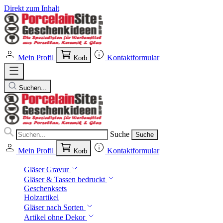
Direkt zum Inhalt
Mein Profil
Kontaktformular
Korb
Suchen...
Suche
Suche
Mein Profil
Kontaktformular
Korb
Gläser Gravur
Gläser & Tassen bedruckt
Geschenksets
Holzartikel
Gläser nach Sorten
Artikel ohne Dekor