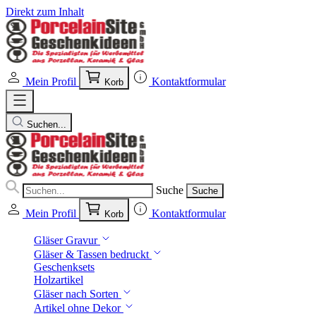
Direkt zum Inhalt
Mein Profil
Kontaktformular
Korb
Suchen...
Suche
Suche
Mein Profil
Kontaktformular
Korb
Gläser Gravur
Gläser & Tassen bedruckt
Geschenksets
Holzartikel
Gläser nach Sorten
Artikel ohne Dekor