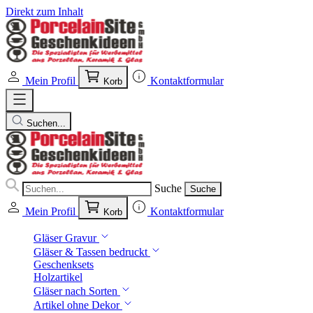
Direkt zum Inhalt
Mein Profil
Kontaktformular
Korb
Suchen...
Suche
Suche
Mein Profil
Kontaktformular
Korb
Gläser Gravur
Gläser & Tassen bedruckt
Geschenksets
Holzartikel
Gläser nach Sorten
Artikel ohne Dekor