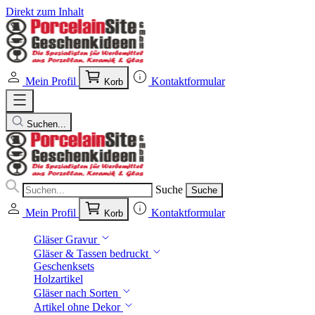
Direkt zum Inhalt
Mein Profil
Kontaktformular
Korb
Suchen...
Suche
Suche
Mein Profil
Kontaktformular
Korb
Gläser Gravur
Gläser & Tassen bedruckt
Geschenksets
Holzartikel
Gläser nach Sorten
Artikel ohne Dekor