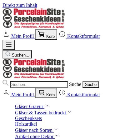
Direkt zum Inhalt
Mein Profil
Kontaktformular
Korb
Suchen...
Suche
Suche
Mein Profil
Kontaktformular
Korb
Gläser Gravur
Gläser & Tassen bedruckt
Geschenksets
Holzartikel
Gläser nach Sorten
Artikel ohne Dekor