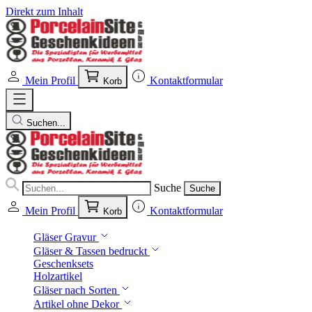
Direkt zum Inhalt
Mein Profil
Kontaktformular
Korb
Suchen...
Suche
Suche
Mein Profil
Kontaktformular
Korb
Gläser Gravur
Gläser & Tassen bedruckt
Geschenksets
Holzartikel
Gläser nach Sorten
Artikel ohne Dekor