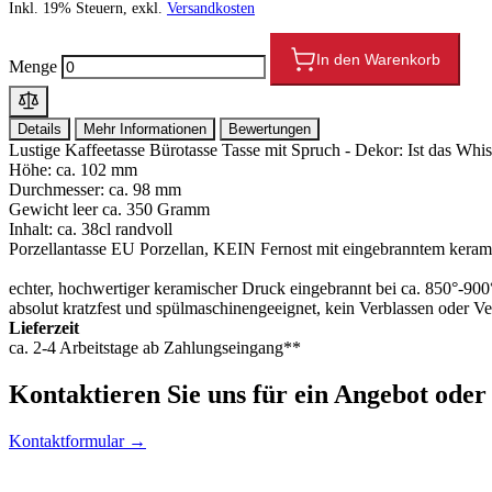
Inkl. 19% Steuern, exkl.
Versandkosten
In den Warenkorb
Menge
Details
Mehr Informationen
Bewertungen
Lustige Kaffeetasse Bürotasse Tasse mit Spruch - Dekor: Ist das Whi
Höhe: ca. 102 mm
Durchmesser: ca. 98 mm
Gewicht leer ca. 350 Gramm
Inhalt: ca. 38cl randvoll
Porzellantasse EU Porzellan, KEIN Fernost mit eingebranntem kera
echter, hochwertiger keramischer Druck eingebrannt bei ca. 850°-90
absolut kratzfest und spülmaschinengeeignet, kein Verblassen oder V
Lieferzeit
ca. 2-4 Arbeitstage ab Zahlungseingang**
Kontaktieren
Sie uns für ein Angebot oder
Kontaktformular →