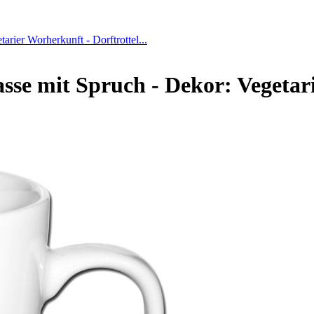
arier Worherkunft - Dorftrottel...
asse mit Spruch - Dekor: Vegetari