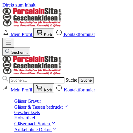
Direkt zum Inhalt
Mein Profil
Kontaktformular
Korb
Suchen...
Suche
Suche
Mein Profil
Kontaktformular
Korb
Gläser Gravur
Gläser & Tassen bedruckt
Geschenksets
Holzartikel
Gläser nach Sorten
Artikel ohne Dekor