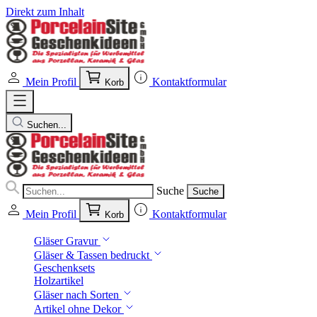
Direkt zum Inhalt
Mein Profil
Kontaktformular
Korb
Suchen...
Suche
Suche
Mein Profil
Kontaktformular
Korb
Gläser Gravur
Gläser & Tassen bedruckt
Geschenksets
Holzartikel
Gläser nach Sorten
Artikel ohne Dekor