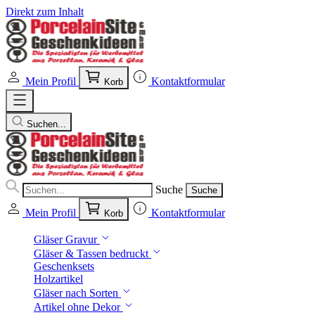
Direkt zum Inhalt
Mein Profil
Kontaktformular
Korb
Suchen...
Suche
Suche
Mein Profil
Kontaktformular
Korb
Gläser Gravur
Gläser & Tassen bedruckt
Geschenksets
Holzartikel
Gläser nach Sorten
Artikel ohne Dekor