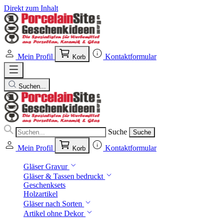
Direkt zum Inhalt
Mein Profil
Kontaktformular
Korb
Suchen...
Suche
Suche
Mein Profil
Kontaktformular
Korb
Gläser Gravur
Gläser & Tassen bedruckt
Geschenksets
Holzartikel
Gläser nach Sorten
Artikel ohne Dekor