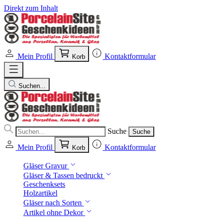
Direkt zum Inhalt
Mein Profil
Kontaktformular
Korb
Suchen...
Suche
Suche
Mein Profil
Kontaktformular
Korb
Gläser Gravur
Gläser & Tassen bedruckt
Geschenksets
Holzartikel
Gläser nach Sorten
Artikel ohne Dekor