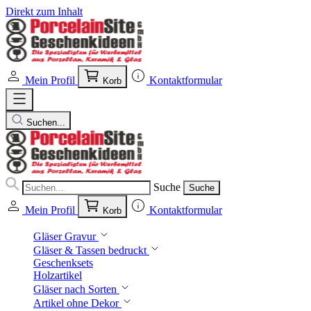
Direkt zum Inhalt
Mein Profil
Kontaktformular
Korb
Suchen...
Suche
Suche
Mein Profil
Kontaktformular
Korb
Gläser Gravur
Gläser & Tassen bedruckt
Geschenksets
Holzartikel
Gläser nach Sorten
Artikel ohne Dekor