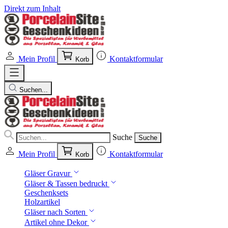
Direkt zum Inhalt
Mein Profil
Kontaktformular
Korb
Suchen...
Suche
Suche
Mein Profil
Kontaktformular
Korb
Gläser Gravur
Gläser & Tassen bedruckt
Geschenksets
Holzartikel
Gläser nach Sorten
Artikel ohne Dekor