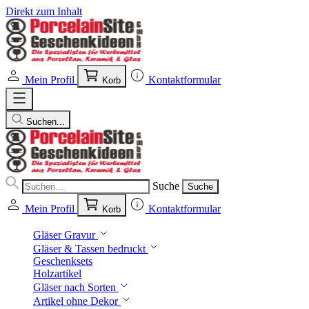
Direkt zum Inhalt
Mein Profil
Kontaktformular
Korb
Suchen...
Suche
Suche
Mein Profil
Kontaktformular
Korb
Gläser Gravur
Gläser & Tassen bedruckt
Geschenksets
Holzartikel
Gläser nach Sorten
Artikel ohne Dekor