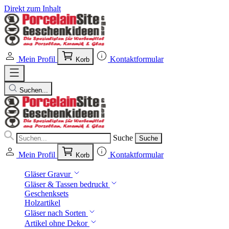
Direkt zum Inhalt
Mein Profil
Kontaktformular
Korb
Suchen...
Suche
Suche
Mein Profil
Kontaktformular
Korb
Gläser Gravur
Gläser & Tassen bedruckt
Geschenksets
Holzartikel
Gläser nach Sorten
Artikel ohne Dekor