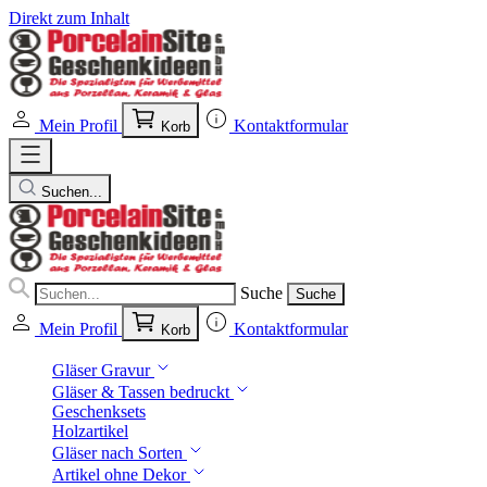
Direkt zum Inhalt
Mein Profil
Kontaktformular
Korb
Suchen...
Suche
Suche
Mein Profil
Kontaktformular
Korb
Gläser Gravur
Gläser & Tassen bedruckt
Geschenksets
Holzartikel
Gläser nach Sorten
Artikel ohne Dekor