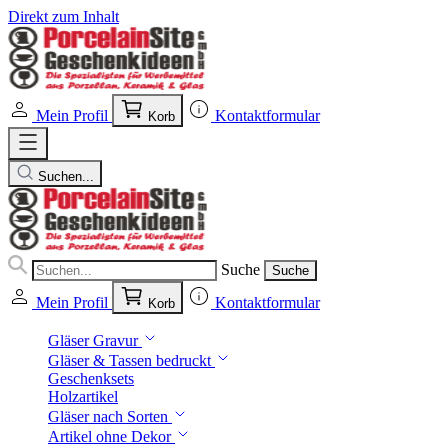
Direkt zum Inhalt
Mein Profil
Kontaktformular
Korb
Suchen...
Suche
Suche
Mein Profil
Kontaktformular
Korb
Gläser Gravur
Gläser & Tassen bedruckt
Geschenksets
Holzartikel
Gläser nach Sorten
Artikel ohne Dekor