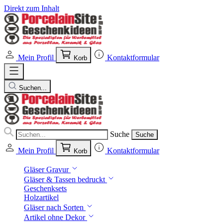
Direkt zum Inhalt
Mein Profil
Kontaktformular
Korb
Suchen...
Suche
Suche
Mein Profil
Kontaktformular
Korb
Gläser Gravur
Gläser & Tassen bedruckt
Geschenksets
Holzartikel
Gläser nach Sorten
Artikel ohne Dekor