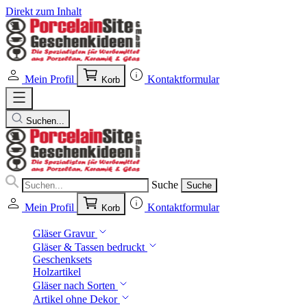
Direkt zum Inhalt
Mein Profil
Kontaktformular
Korb
Suchen...
Suche
Suche
Mein Profil
Kontaktformular
Korb
Gläser Gravur
Gläser & Tassen bedruckt
Geschenksets
Holzartikel
Gläser nach Sorten
Artikel ohne Dekor