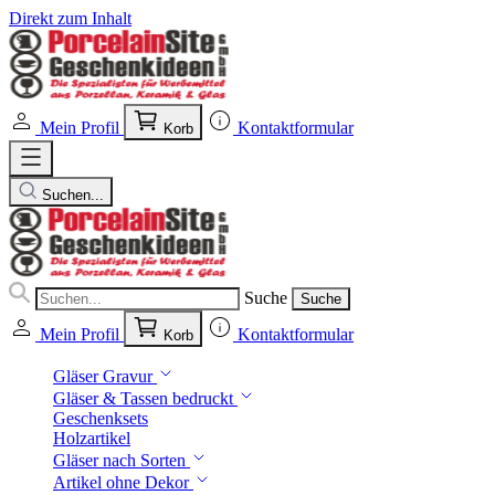
Direkt zum Inhalt
Mein Profil
Kontaktformular
Korb
Suchen...
Suche
Suche
Mein Profil
Kontaktformular
Korb
Gläser Gravur
Gläser & Tassen bedruckt
Geschenksets
Holzartikel
Gläser nach Sorten
Artikel ohne Dekor