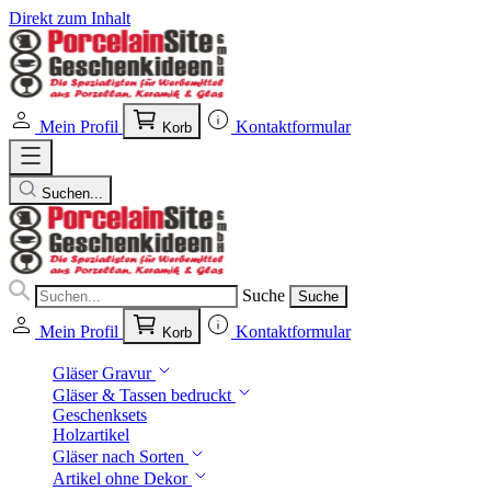
Direkt zum Inhalt
Mein Profil
Kontaktformular
Korb
Suchen...
Suche
Suche
Mein Profil
Kontaktformular
Korb
Gläser Gravur
Gläser & Tassen bedruckt
Geschenksets
Holzartikel
Gläser nach Sorten
Artikel ohne Dekor