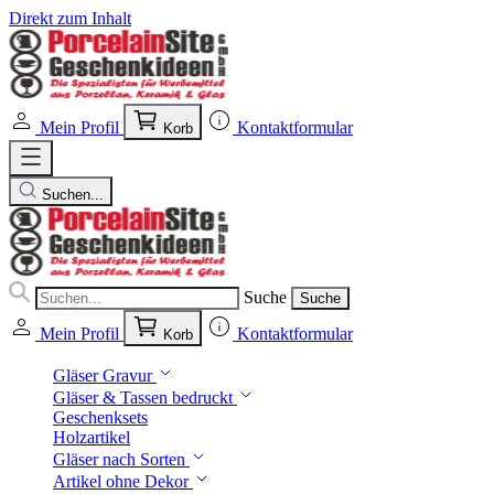
Direkt zum Inhalt
Mein Profil
Kontaktformular
Korb
Suchen...
Suche
Suche
Mein Profil
Kontaktformular
Korb
Gläser Gravur
Gläser & Tassen bedruckt
Geschenksets
Holzartikel
Gläser nach Sorten
Artikel ohne Dekor