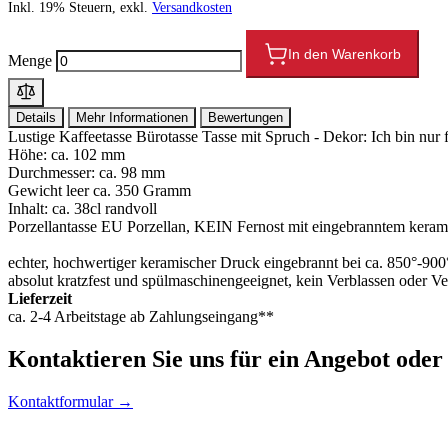
Inkl. 19% Steuern, exkl.
Versandkosten
In den Warenkorb
Menge
Details
Mehr Informationen
Bewertungen
Lustige Kaffeetasse Bürotasse Tasse mit Spruch - Dekor: Ich bin nur fü
Höhe: ca. 102 mm
Durchmesser: ca. 98 mm
Gewicht leer ca. 350 Gramm
Inhalt: ca. 38cl randvoll
Porzellantasse EU Porzellan, KEIN Fernost mit eingebranntem kera
echter, hochwertiger keramischer Druck eingebrannt bei ca. 850°-90
absolut kratzfest und spülmaschinengeeignet, kein Verblassen oder V
Lieferzeit
ca. 2-4 Arbeitstage ab Zahlungseingang**
Kontaktieren
Sie uns für ein Angebot oder
Kontaktformular →