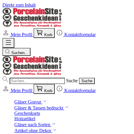
Direkt zum Inhalt
Mein Profil
Kontaktformular
Korb
Suchen...
Suche
Suche
Mein Profil
Kontaktformular
Korb
Gläser Gravur
Gläser & Tassen bedruckt
Geschenksets
Holzartikel
Gläser nach Sorten
Artikel ohne Dekor