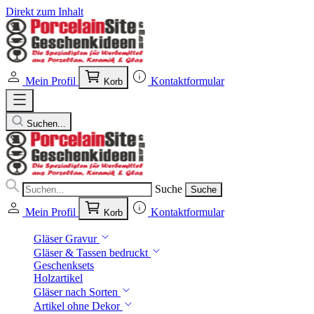
Direkt zum Inhalt
Mein Profil
Kontaktformular
Korb
Suchen...
Suche
Suche
Mein Profil
Kontaktformular
Korb
Gläser Gravur
Gläser & Tassen bedruckt
Geschenksets
Holzartikel
Gläser nach Sorten
Artikel ohne Dekor