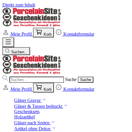
Direkt zum Inhalt
Mein Profil
Kontaktformular
Korb
Suchen...
Suche
Suche
Mein Profil
Kontaktformular
Korb
Gläser Gravur
Gläser & Tassen bedruckt
Geschenksets
Holzartikel
Gläser nach Sorten
Artikel ohne Dekor