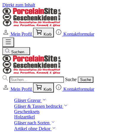
Direkt zum Inhalt
Mein Profil
Kontaktformular
Korb
Suchen...
Suche
Suche
Mein Profil
Kontaktformular
Korb
Gläser Gravur
Gläser & Tassen bedruckt
Geschenksets
Holzartikel
Gläser nach Sorten
Artikel ohne Dekor