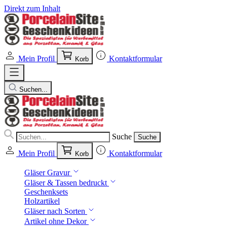
Direkt zum Inhalt
Mein Profil
Kontaktformular
Korb
Suchen...
Suche
Suche
Mein Profil
Kontaktformular
Korb
Gläser Gravur
Gläser & Tassen bedruckt
Geschenksets
Holzartikel
Gläser nach Sorten
Artikel ohne Dekor