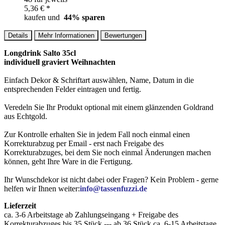
5,36 € *
kaufen und
44
% sparen
Details
Mehr Informationen
Bewertungen
Longdrink Salto 35cl
individuell graviert Weihnachten
Einfach Dekor & Schriftart auswählen, Name, Datum in die
entsprechenden Felder eintragen und fertig.
Veredeln Sie Ihr Produkt optional mit einem glänzenden Goldrand
aus Echtgold.
Zur Kontrolle erhalten Sie in jedem Fall noch einmal einen
Korrekturabzug per Email - erst nach Freigabe des
Korrekturabzuges, bei dem Sie noch einmal Änderungen machen
können, geht Ihre Ware in die Fertigung.
Ihr Wunschdekor ist nicht dabei oder Fragen? Kein Problem - gerne
helfen wir Ihnen weiter:
info@tassenfuzzi.de
Lieferzeit
ca. 3-6 Arbeitstage ab Zahlungseingang + Freigabe des
Korrekturabzuges bis 35 Stück --- ab 36 Stück ca. 6-15 Arbeitstage