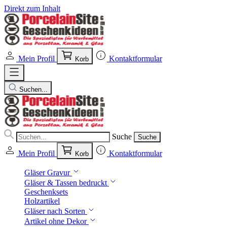
Direkt zum Inhalt
Mein Profil
Kontaktformular
Korb
Suchen...
Suche
Suche
Mein Profil
Kontaktformular
Korb
Gläser Gravur
Gläser & Tassen bedruckt
Geschenksets
Holzartikel
Gläser nach Sorten
Artikel ohne Dekor