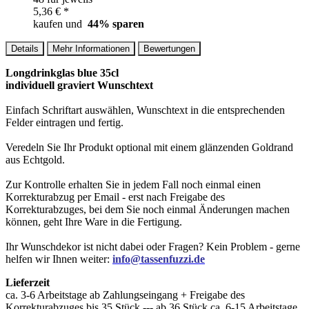
5,36 € *
kaufen und
44
% sparen
Details
Mehr Informationen
Bewertungen
Longdrinkglas blue 35cl
individuell graviert Wunschtext
Einfach Schriftart auswählen, Wunschtext in die entsprechenden
Felder eintragen und fertig.
Veredeln Sie Ihr Produkt optional mit einem glänzenden Goldrand
aus Echtgold.
Zur Kontrolle erhalten Sie in jedem Fall noch einmal einen
Korrekturabzug per Email - erst nach Freigabe des
Korrekturabzuges, bei dem Sie noch einmal Änderungen machen
können, geht Ihre Ware in die Fertigung.
Ihr Wunschdekor ist nicht dabei oder Fragen? Kein Problem - gerne
helfen wir Ihnen weiter:
info@tassenfuzzi.de
Lieferzeit
ca. 3-6 Arbeitstage ab Zahlungseingang + Freigabe des
Korrekturabzuges bis 35 Stück --- ab 36 Stück ca. 6-15 Arbeitstage