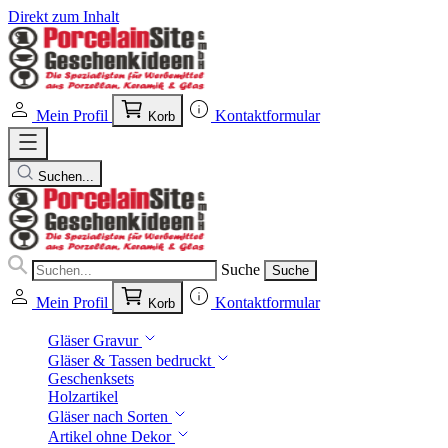
Direkt zum Inhalt
Mein Profil
Kontaktformular
Korb
Suchen...
Suche
Suche
Mein Profil
Kontaktformular
Korb
Gläser Gravur
Gläser & Tassen bedruckt
Geschenksets
Holzartikel
Gläser nach Sorten
Artikel ohne Dekor