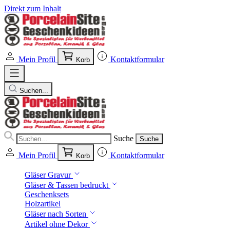
Direkt zum Inhalt
Mein Profil
Kontaktformular
Korb
Suchen...
Suche
Suche
Mein Profil
Kontaktformular
Korb
Gläser Gravur
Gläser & Tassen bedruckt
Geschenksets
Holzartikel
Gläser nach Sorten
Artikel ohne Dekor